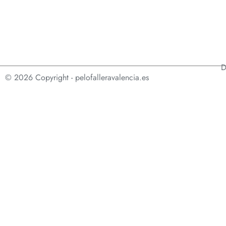
D
© 2026 Copyright - pelofalleravalencia.es