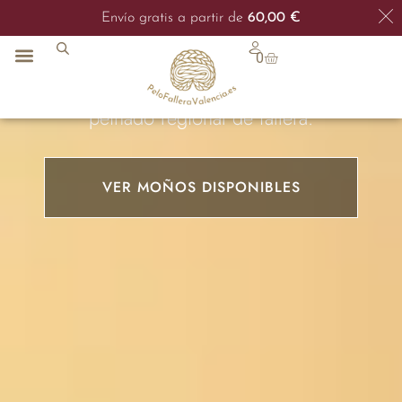
Moños de Fallera
Envío 48/72h
Envío gratis a partir de
60,00
€
0
Moños de fallera cosidos a mano en Valencia.
Pelo sintético de alta calidad, listos para el
peinado regional de fallera.
VER MOÑOS DISPONIBLES