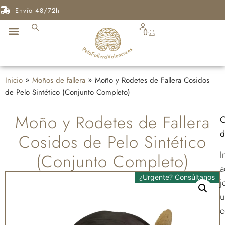
Envío 48/72h
0
Inicio
»
Moños de fallera
»
Moño y Rodetes de Fallera Cosidos
de Pelo Sintético (Conjunto Completo)
Moño y Rodetes de Fallera
C
d
Cosidos de Pelo Sintético
I
(Conjunto Completo)
a
¿Urgente? Consúltanos
j
u
o