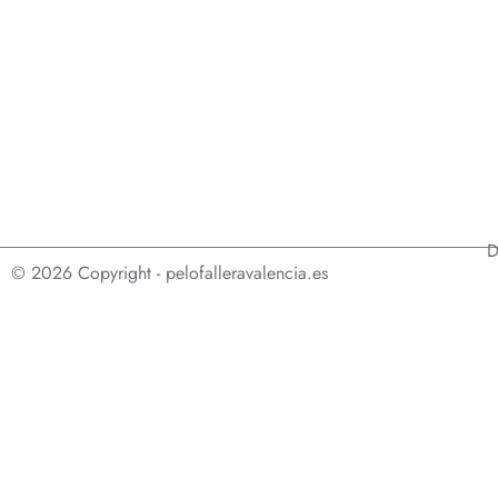
D
© 2026 Copyright - pelofalleravalencia.es