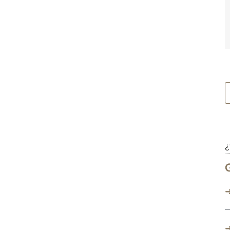
¿
➜
➜