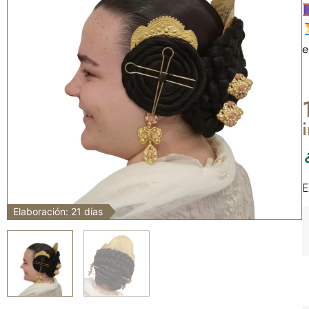
e
E
Elaboración: 21 días