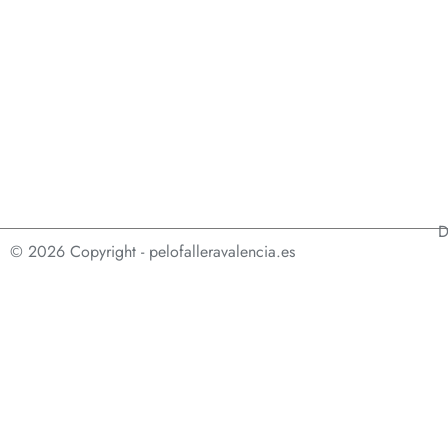
D
© 2026 Copyright - pelofalleravalencia.es