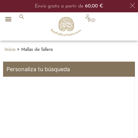
Envío 48/72h
Envío gratis a partir de
60,00
€
0
Inicio
»
Mallas de fallera
Personaliza tu búsqueda