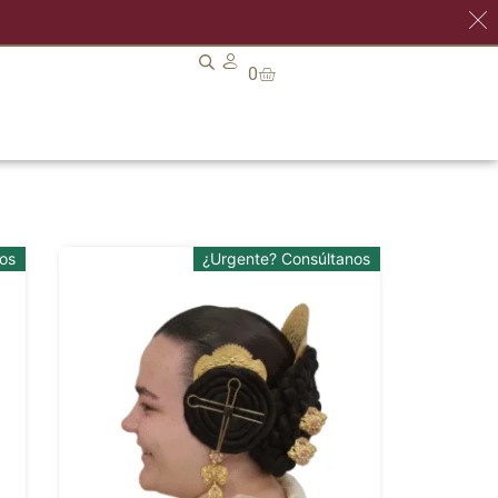
0
os
¿Urgente? Consúltanos