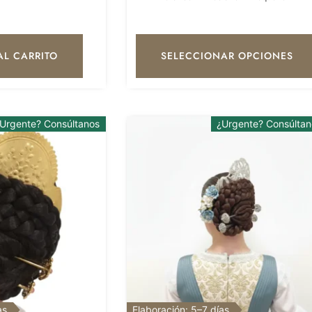
AL CARRITO
SELECCIONAR OPCIONES
Urgente? Consúltanos
¿Urgente? Consúltan
as
Elaboración: 5–7 días