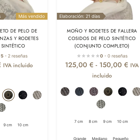
s
Más vendido
Elaboración: 21 días
ETO DE PELO DE
MOÑO Y RODETES DE FALLERA
ENZAS Y RODETES
COSIDOS DE PELO SINTÉTICO
 SINTÉTICO
(CONJUNTO COMPLETO)
5
- 2 reseñas
0
- 0 reseñas
€
125,00
€
-
150,00
€
IVA incluido
IVA
incluido
7 cm
8 cm
9 cm
10 cm
9 cm
10 cm
Grande
Mediano
Pequeño