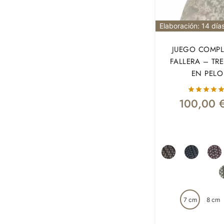
Elaboración: 14 día
JUEGO COMPL
FALLERA – TR
EN PELO
100,00
7 cm
8 cm