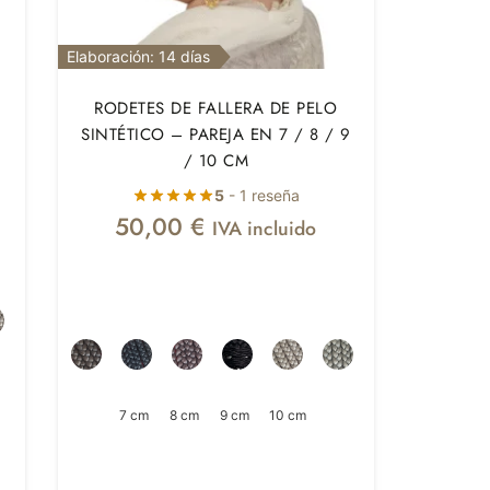
Elaboración: 14 días
RODETES DE FALLERA DE PELO
SINTÉTICO – PAREJA EN 7 / 8 / 9
/ 10 CM
5
- 1 reseña
50,00
€
IVA incluido
7 cm
8 cm
9 cm
10 cm