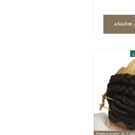
AÑADIR 
¿
Elaboración: 5–7 dí