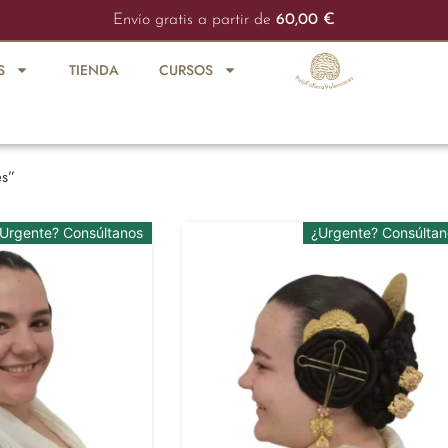
Envío gratis a partir de
60,00
€
S
TIENDA
CURSOS
es”
Urgente? Consúltanos
¿Urgente? Consúltan